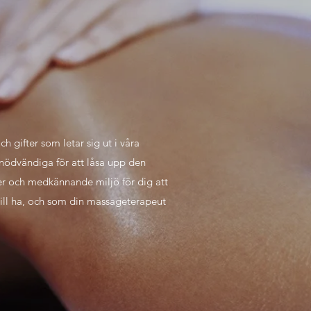
h gifter som letar sig ut i våra
nödvändiga för att låsa upp den
ker och medkännande miljö för dig att
vill ha, och som din massageterapeut