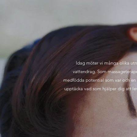
Idag möter vi många olika utman
vattendrag. Som massageterapeu
medfödda potential som var och en av
upptäcka vad som hjälper dig att le