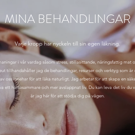
MINA BEHANDLINGAR
Varje kropp har nyckeln till sin egen läkning.
ingar i vår vardag såsom stress, stillasittande, näringsfattig mat oc
t tillhandahåller jag de behandlingar, resurser och verktyg som är 
 oss innehar för att läka naturligt. Jag arbetar för att skapa en sä
va ett hälsosammare och mer avslappnat liv. Du kan leva det liv du 
är jag här för att stödja dig på vägen.